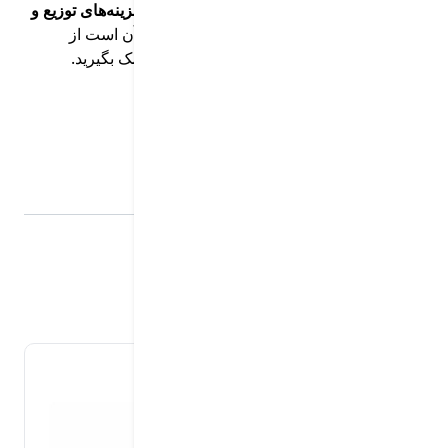
اگر به‌دنبال
افزایش رضایت مشتری
،
کاهش هزینه‌های توزیع و
بهینه‌سازی عملکرد ناوگان
خود هستید، وقت آن است از
راهکارهای جامع و یکپارچه پلتفرم اُلستیک
کمک بگیرید.
دسته بندی ها:
نرم‌افزار توزیع اُلستیک
تحویل کالا
جدیدترین مقاله