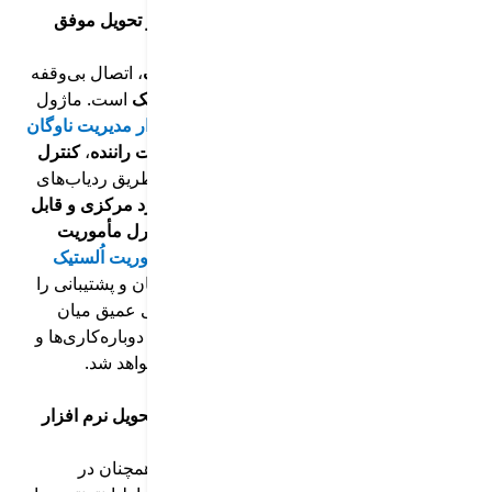
قابلیت یکپارچگی نرم‌افزار‌ توزیع اُلستیک: راز تحویل موفق
کالا
یکی دیگر از نقاط قوت
نرم‌افزار توزیع اُلستیک
، اتصال بی‌وقفه
آن با سایر اجزای
اکوسیستم نرم‌افزاری اُلستیک
است. ماژول
همگام‌ساز ناوگان اُلستیک
که در بستر
نرم‌افزار مدیریت ناوگان
ارائه می‌شود، تمامی داده‌های مرتبط با
مدیریت راننده
،
کنترل
مصرف سوخت
و وضعیت فنی خودرو که از طریق ردیاب‌های
ذکر شده، جمع‌آوری می‌شوند را در یک
داشبورد مرکزی و قابل
تحلیل
تجمیع می‌کند. از سوی دیگر، ماژول
کنترل مأموریت
اُلستیک
که زیرمجموعه
نرم‌افزار مدیریت مأموریت اُلستیک
است، هماهنگی دقیق بین تیم‌های انبار، رانندگان و پشتیبانی را
در زمان واقعی فراهم می‌سازد. این یکپارچگی عمیق میان
سامانه‌ها موجب تصمیم‌گیری سریع‌تر، کاهش دوباره‌کاری‌ها و
افزایش رضایت همه ذی‌نفعان زنجیره توزیع خواهد شد.
کاهش تحویل ناموفق کالا با سیاست های بازتحویل نرم افزار
توزیع اُلستیک
با وجود تمام این امکانات،
تحویل ناموفق
کالا
همچنان در