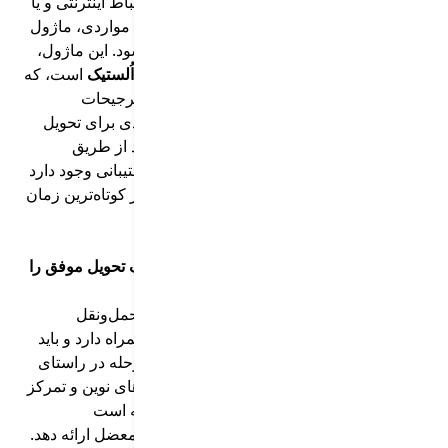
شرایط خاص مانند بلایای طبیعی، ناپایداری ارتباط اینترنتی و یا
در مناطق دورافتاده می‌تواند رخ دهد. در چنین مواردی، ماژول
سیاست‌های
بازتحویل اُلستیک
وارد عمل می‌شود. این ماژول،
زیرمجموعه‌ای از
نرم‌افزار مدیریت مأموریت اُلستیک
است، که
با استفاده از اطلاعات ثبت‌شده در سیستم و ترجیحات
مشتری، به‌صورت خودکار زمان و مسیر جدیدی برای تحویل
پیشنهاد می‌کند. همچنین امکان هماهنگی مجدد از طریق
اپلیکیشن مشتری
یا تماس خودکار با مرکز پشتیبانی وجود دارد
تا فرآیند تحویل بدون نیاز به مداخله دستی و در کوتاه‌ترین زمان
ممکن انجام شود.
نتیجه‌گیری: چگونه نرم‌افزار توزیع کالا اُلستیک تحویل موفق را
تضمین می‌کند؟
فرآیند تحویل کالا که آخرین مرحله در ناوگان حمل‌ونقل
محسوب میشود، با خود چالش های بسیاری همراه دارد و باید
در نظر داشت که
تحویل کالا
، حساس ترین مرحله در راستای
مشتری مداری است. با بهره‌گیری از فناوری‌های نوین و تمرکز
بر تحلیل داده،
پلتفرم یکپارچه اُلستیک
توانسته است
راهکارهایی عملی و هوشمند برای کاهش این معضل ارائه دهد.