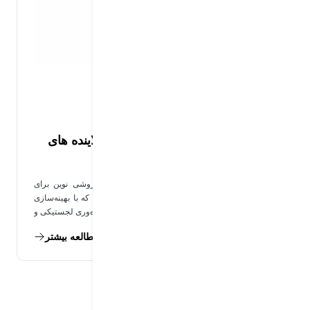
مدیریت زنجیره تامین سبز
مصرف سوخت
مدیریت زنجیره تأمین سبز: کاهش آلاینده های
محیط زیست در فرآیند توزیع
مدیریت زنجیره تأمین سبز با راهکارهای اُلستیک، روشی نوین برای
کاهش آلاینده‌های زیست‌محیطی در فرآیند توزیع است که با بهینه‌سازی
مصرف سوخت، رفتار راننده و تعمیرات پیش‌بینانه، بهره‌وری لجستیکی و
پایداری را هم‌زمان ارتقاء می‌دهد.
مطالعه بیشتر
13 تیر 1404